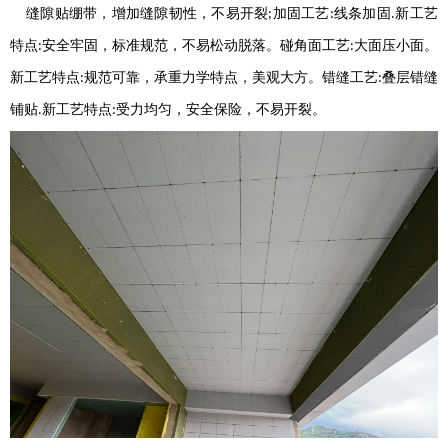
缝隙贴绷带，增加缝隙韧性，不易开裂
加固工艺
线条加固
新工艺
;
:
.
特点
安全牢固，标准规范，不易松动脱落。碰角面工艺
大面压小面
。
:
:
新工艺特点
规范可靠，承重力学特点，美观大方。错缝工艺
叠层错缝
:
:
铺贴
新工艺特点
受力均匀，安全保险，不易开裂。
.
: