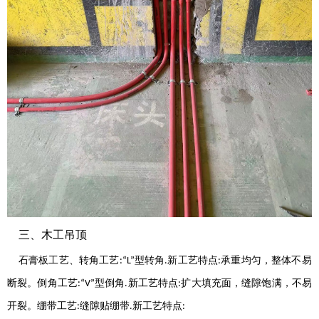
三、木工吊顶
石膏板工艺
、
转角工艺
型转角
新工艺特点
承重均匀，整体不易
:“L”
.
:
断裂。倒角工艺
型倒角
新工艺特点
扩大填充面，缝隙饱满，不易
:“V”
.
:
开裂。绷带工艺
缝隙贴绷带
新工艺特点
:
.
: