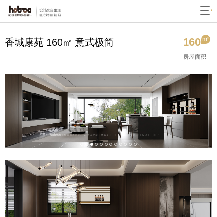
160
m²
香城康苑 160㎡ 意式极简
房屋面积